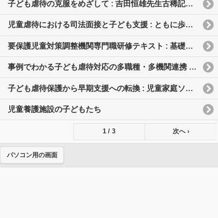
子ども虐待の克服をめざして : 吉田恒雄先生古稀記念論文集
児童虐待における司法面接と子ども支援 : ともに歩むネットワーク構築をめざして
要保護児童対策調整機関専門職研修テキスト : 基礎自治体職員向け
事例でわかる子ども虐待対応の多職種・多機関連携 : 互いの強みを活かす協働ガイド
子ども虐待保護から早期支援への転換 : 児童家庭ソーシャルワーカーの質的向上をめざして
児童養護施設の子どもたち
1 / 3
次へ ›
パソコン用の画面