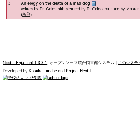
3
An elegy on the death of a mad dog
written by Dr. Goldsmith pictured by R. Caldecott sung by Master 
(
所蔵
)
Next-L Enju Leaf 1.3.3.1
, オープンソース統合図書館システム |
このシステ
Developed by
Kosuke Tanabe
and
Project Next-L
.