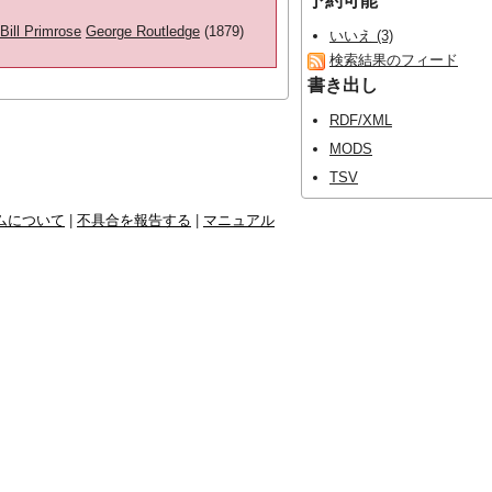
予約可能
Bill Primrose
George Routledge
(1879)
いいえ (3)
検索結果のフィード
書き出し
RDF/XML
MODS
TSV
ムについて
|
不具合を報告する
|
マニュアル