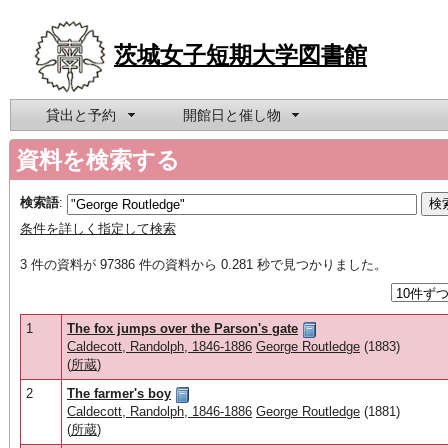
茨城女子短期大学図書館
貸出と予約
開館日と催し物
資料を検索する
検索語
:
条件を詳しく指定して検索
3 件の資料が 97386 件の資料から 0.281 秒で見つかりました。
1
The fox jumps over the Parson's gate
Caldecott, Randolph, 1846-1886
George Routledge
(1883)
(
所蔵
)
2
The farmer's boy
Caldecott, Randolph, 1846-1886
George Routledge
(1881)
(
所蔵
)