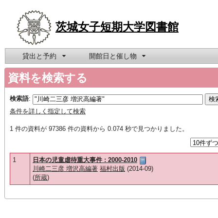
茨城女子短期大学図書館
貸出と予約
開館日と催し物
資料を検索する
検索語
:
条件を詳しく指定して検索
1 件の資料が 97386 件の資料から 0.074 秒で見つかりました。
1
日本の児童虐待重大事件 : 2000-2010
川崎二三彦 増沢高編著
福村出版
(2014-09)
(
所蔵
)