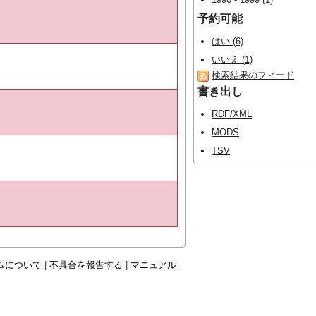
予約可能
はい (6)
いいえ (1)
検索結果のフィード
書き出し
RDF/XML
MODS
TSV
ムについて
|
不具合を報告する
|
マニュアル