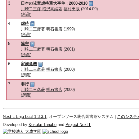
3
日本の児童虐待重大事件 : 2000-2010
川崎二三彦 増沢高編著
福村出版
(2014-09)
(
所蔵
)
4
虐待
川崎二三彦著
明石書店
(1999)
(
所蔵
)
5
障害
川崎二三彦著
明石書店
(2001)
(
所蔵
)
6
家族危機
川崎二三彦著
明石書店
(2000)
(
所蔵
)
7
非行
川崎二三彦著
明石書店
(2000)
(
所蔵
)
Next-L Enju Leaf 1.3.3.1
, オープンソース統合図書館システム |
このシステ
Developed by
Kosuke Tanabe
and
Project Next-L
.