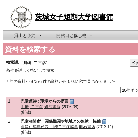
茨城女子短期大学図書館
貸出と予約
開館日と催し物
資料を検索する
検索語
:
条件を詳しく指定して検索
7 件の資料が 97376 件の資料から 0.037 秒で見つかりました。
1
児童虐待 : 現場からの提言
川崎, 二三彦
岩波書店
(2006-08)
(
所蔵
)
2
児童相談所・関係機関や地域との連携・協働
相澤仁編集代表 川崎二三彦編集
明石書店
(2013-11)
(
所蔵
)