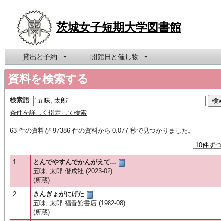
茨城女子短期大学図書館
貸出と予約
開館日と催し物
資料を検索する
検索語
:
条件を詳しく指定して検索
63 件の資料が 97386 件の資料から 0.077 秒で見つかりました。
1
とんでやすんでかんがえて…
五味, 太郎
偕成社
(2023-02)
(
所蔵
)
2
きんぎょがにげた
五味, 太郎
福音館書店
(1982-08)
(
所蔵
)