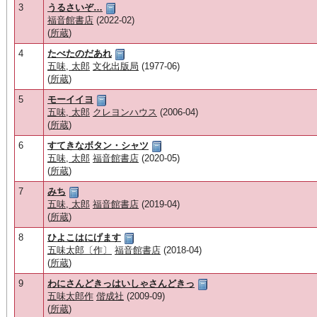
3
うるさいぞ…
福音館書店
(2022-02)
(
所蔵
)
4
たべたのだあれ
五味, 太郎
文化出版局
(1977-06)
(
所蔵
)
5
モーイイヨ
五味, 太郎
クレヨンハウス
(2006-04)
(
所蔵
)
6
すてきなボタン・シャツ
五味, 太郎
福音館書店
(2020-05)
(
所蔵
)
7
みち
五味, 太郎
福音館書店
(2019-04)
(
所蔵
)
8
ひよこはにげます
五味太郎〔作〕
福音館書店
(2018-04)
(
所蔵
)
9
わにさんどきっはいしゃさんどきっ
五味太郎作
偕成社
(2009-09)
(
所蔵
)