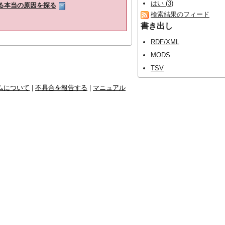
はい (3)
れる本当の原因を探る
検索結果のフィード
書き出し
RDF/XML
MODS
TSV
ムについて
|
不具合を報告する
|
マニュアル