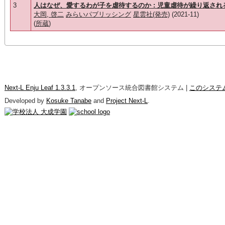
3
人はなぜ、愛するわが子を虐待するのか : 児童虐待が繰り返さ
大岡, 啓二
みらいパブリッシング
星雲社(発売)
(2021-11)
(
所蔵
)
Next-L Enju Leaf 1.3.3.1
, オープンソース統合図書館システム |
このシステ
Developed by
Kosuke Tanabe
and
Project Next-L
.