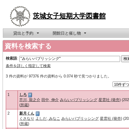
茨城女子短期大学図書館
貸出と予約
開館日と催し物
資料を検索する
検索語
:
条件を詳しく指定して検索
3 件の資料が 97376 件の資料から 0.074 秒で見つかりました。
1
しろ
芥川, 龍之介
田中, 伸介
みらいパブリッシング
星雲社 (発売)
(202
(
所蔵
)
2
新月くん
くさなり
よしだ, みなこ
みらいパブリッシング
星雲社 (発売)
(20
(
所蔵
)