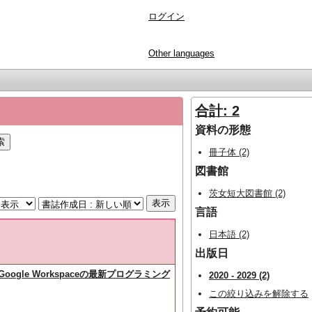
ログイン
Other languages
合計: 2
資料の形態
冊子体 (2)
図書館
茨女短大図書館 (2)
言語
日本語 (2)
出版日
とGoogle Workspaceの最新プログラミング
2020 - 2029 (2)
この絞り込みを解除する