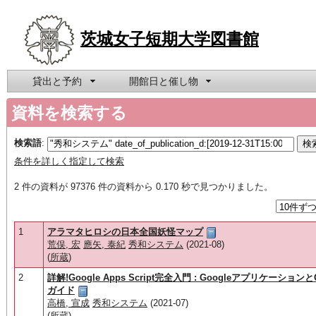
茨城女子短期大学図書館
貸出と予約
開館日と催し物
資料を検索する
検索語
:
条件を詳しく指定して検索
2 件の資料が 97376 件の資料から 0.170 秒で見つかりました。
1
アラマタヒロシの日本全国妖怪マップ
荒俣, 宏
應矢, 泰紀
秀和システム
(2021-08)
(
所蔵
)
2
詳解!Google Apps Script完全入門 : Googleアプリケーション
ガイド
高橋, 宣成
秀和システム
(2021-07)
(
所蔵
)