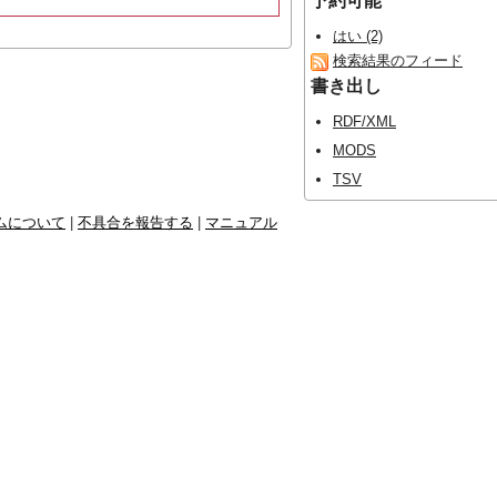
予約可能
はい (2)
検索結果のフィード
書き出し
RDF/XML
MODS
TSV
ムについて
|
不具合を報告する
|
マニュアル