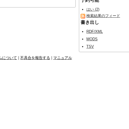
予約可能
はい (2)
検索結果のフィード
書き出し
RDF/XML
MODS
TSV
ムについて
|
不具合を報告する
|
マニュアル