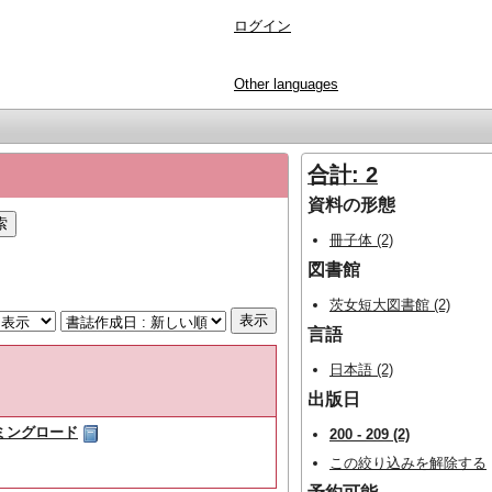
ログイン
Other languages
合計: 2
資料の形態
冊子体 (2)
図書館
茨女短大図書館 (2)
言語
日本語 (2)
出版日
ハミングロード
200 - 209 (2)
この絞り込みを解除する