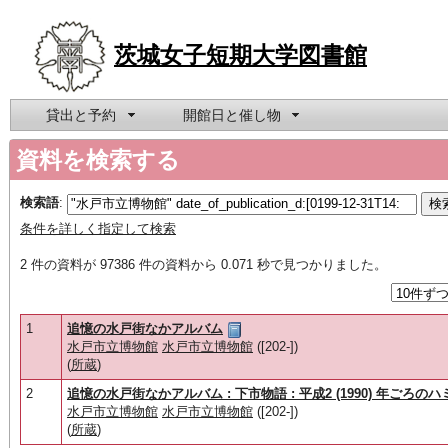
茨城女子短期大学図書館
貸出と予約
開館日と催し物
資料を検索する
検索語
:
条件を詳しく指定して検索
2 件の資料が 97386 件の資料から 0.071 秒で見つかりました。
1
追憶の水戸街なかアルバム
水戸市立博物館
水戸市立博物館
([202-])
(
所蔵
)
2
追憶の水戸街なかアルバム : 下市物語 : 平成2 (1990) 年ごろの
水戸市立博物館
水戸市立博物館
([202-])
(
所蔵
)