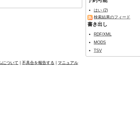
予約可能
はい (2)
検索結果のフィード
書き出し
RDF/XML
MODS
TSV
ムについて
|
不具合を報告する
|
マニュアル