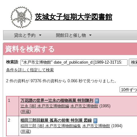
茨城女子短期大学図書館
貸出と予約
開館日と催し物
資料を検索する
検索語
:
条件を詳しく指定して検索
2 件の資料が 97376 件の資料から 0.066 秒で見つかりました。
1
万花譜の世界ー辻永の植物画展 特別陳列
辻永 [画] 水戸市立博物館編
水戸市立博物館
(1995)
(
所蔵
)
2
稲田三郎回顧展 孤高の前衛 特別展 図録
稲田三郎 [画] 水戸市立博物館編集
水戸市立博物館
(1994)
(
所蔵
)