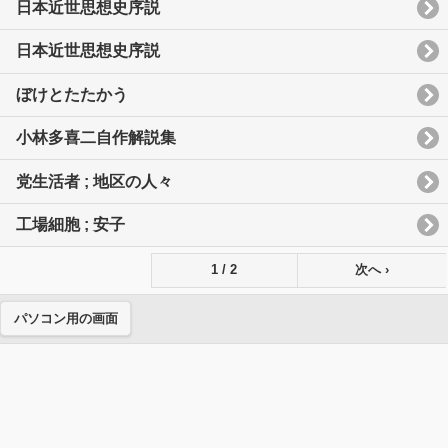
日本近世思想史序説
日本近世思想史序説
ぼけとたたかう
小林多喜二自作解説集
党生活者 ; 地区の人々
工場細胞 ; 安子
1 / 2
次へ ›
パソコン用の画面