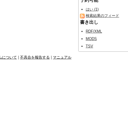
予約可能
はい (1)
検索結果のフィード
書き出し
RDF/XML
MODS
TSV
ムについて
|
不具合を報告する
|
マニュアル