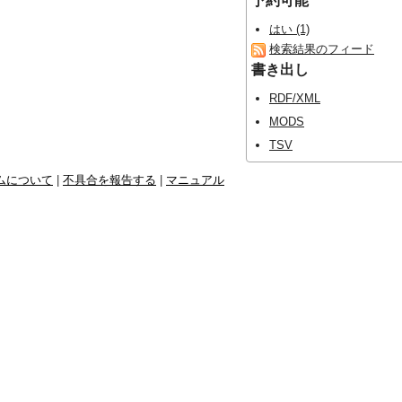
予約可能
はい (1)
検索結果のフィード
書き出し
RDF/XML
MODS
TSV
ムについて
|
不具合を報告する
|
マニュアル