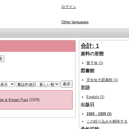
ログイン
Other languages
合計: 1
資料の形態
冊子体 (1)
図書館
茨女短大図書館 (1)
言語
English (1)
dge & Kegan Paul
(1929)
出版日
1920 - 1929 (1)
この絞り込みを解除する