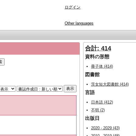
ログイン
Other languages
合計: 414
資料の形態
冊子体 (414)
図書館
茨女短大図書館 (414)
言語
日本語 (412)
不明 (2)
出版日
2020 - 2029 (43)
2010 - 2019 (48)