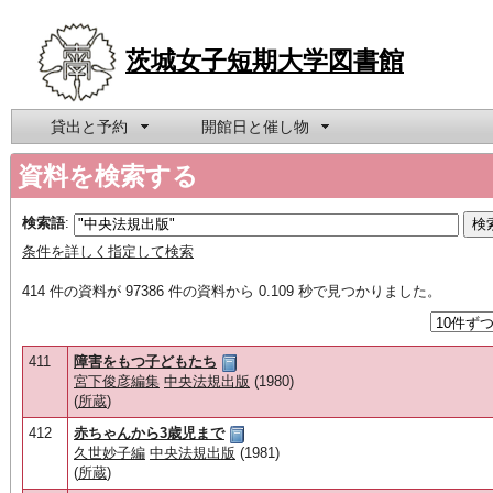
茨城女子短期大学図書館
貸出と予約
開館日と催し物
資料を検索する
検索語
:
条件を詳しく指定して検索
414 件の資料が 97386 件の資料から 0.109 秒で見つかりました。
411
障害をもつ子どもたち
宮下俊彦編集
中央法規出版
(1980)
(
所蔵
)
412
赤ちゃんから3歳児まで
久世妙子編
中央法規出版
(1981)
(
所蔵
)