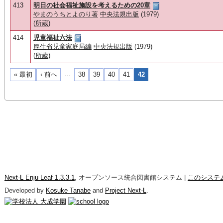
413
明日の社会福祉施設を考えるための20章
やまのうちとよのり著
中央法規出版
(1979)
(
所蔵
)
414
児童福祉六法
厚生省児童家庭局編
中央法規出版
(1979)
(
所蔵
)
...
« 最初
‹ 前へ
38
39
40
41
42
Next-L Enju Leaf 1.3.3.1
, オープンソース統合図書館システム |
このシステ
Developed by
Kosuke Tanabe
and
Project Next-L
.