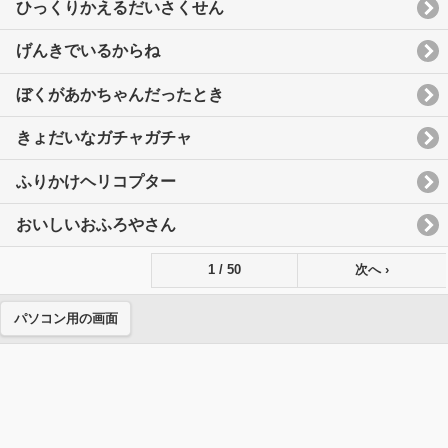
ひっくりかえるだいさくせん
げんきでいるからね
ぼくがあかちゃんだったとき
きょだいなガチャガチャ
ふりかけヘリコプター
おいしいおふろやさん
1 / 50
次へ ›
パソコン用の画面