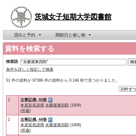
茨城女子短期大学図書館
貸出と予約
開館日と催し物
資料を検索する
検索語
:
条件を詳しく指定して検索
51 件の資料が 97386 件の資料から 0.146 秒で見つかりました。
1
古事記傳, 44巻
本居宣長謹撰
永樂屋東四郎
(1808)
(
所蔵
)
2
古事記傳, 44巻
本居宣長謹撰
永樂屋東四郎
(1808)
(
所蔵
)