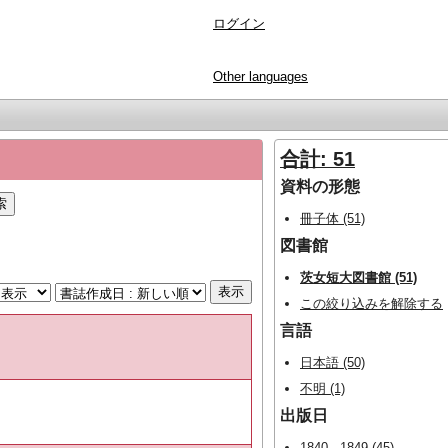
ログイン
Other languages
合計: 51
資料の形態
冊子体 (51)
図書館
茨女短大図書館 (51)
この絞り込みを解除する
言語
日本語 (50)
不明 (1)
出版日
1840 - 1849 (45)