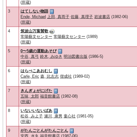
(
所蔵
)
3
はてしない物語
Ende, Michael
上田, 真而子
佐藤, 真理子
岩波書店
(1982-06)
(
所蔵
)
4
筑波山万葉賛歌
常陽藝文センター
常陽藝文センター
(1989)
(
所蔵
)
5
0〜5歳の運動あそび
中谷, 真弓
鈴木, みゆき
明治図書出版
(1986-5)
(
所蔵
)
6
はらぺこあおむし
Carle, Eric
森, 比左志
偕成社
(1989-02)
(
所蔵
)
7
きんぎょがにげた
五味, 太郎
福音館書店
(1982-08)
(
所蔵
)
8
いないいないばあ
松谷, みよ子
瀬川, 康男
童心社
(1981-05)
(
所蔵
)
9
がたんごとんがたんごとん
安西, 水丸
福音館書店
(1987-06)