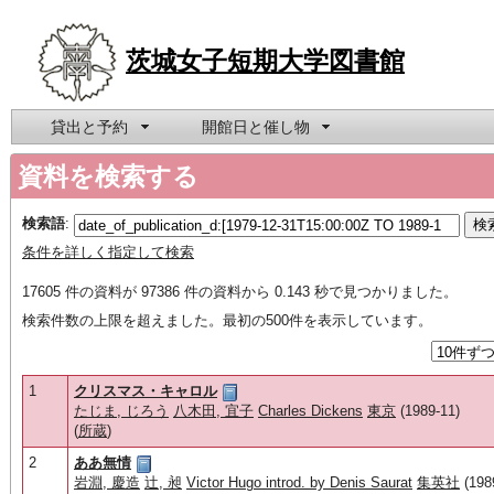
茨城女子短期大学図書館
貸出と予約
開館日と催し物
資料を検索する
検索語
:
条件を詳しく指定して検索
17605 件の資料が 97386 件の資料から 0.143 秒で見つかりました。
検索件数の上限を超えました。最初の500件を表示しています。
1
クリスマス・キャロル
たじま, じろう
八木田, 宜子
Charles Dickens
東京
(1989-11)
(
所蔵
)
2
ああ無情
岩淵, 慶造
辻, 昶
Victor Hugo introd. by Denis Saurat
集英社
(198