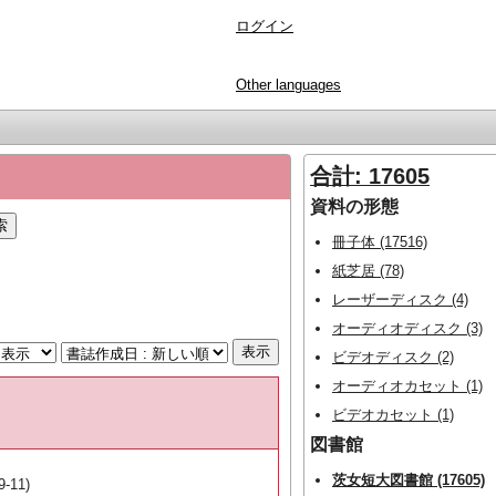
ログイン
Other languages
合計: 17605
資料の形態
冊子体 (17516)
紙芝居 (78)
レーザーディスク (4)
オーディオディスク (3)
ビデオディスク (2)
オーディオカセット (1)
ビデオカセット (1)
図書館
茨女短大図書館 (17605)
9-11)