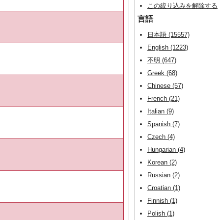
この絞り込みを解除する
言語
日本語 (15557)
English (1223)
不明 (647)
Greek (68)
Chinese (57)
French (21)
Italian (9)
Spanish (7)
Czech (4)
Hungarian (4)
Korean (2)
Russian (2)
Croatian (1)
Finnish (1)
Polish (1)