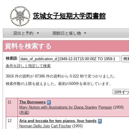
茨城女子短期大学図書館
貸出と予約
開館日と催し物
資料を検索する
検索語
:
条件を詳しく指定して検索
3916 件の資料が 97386 件の資料から 0.022 秒で見つかりました。
検索件数の上限を超えました。最初の500件を表示しています。
11
The Borrowers
Mary Norton with illustrations by Diana Stanley
Penguin
(1958)
(
所蔵
)
12
Aria and toccata for two pianos, four hands
Norman Dello Joio
Carl Fischer
(1955)