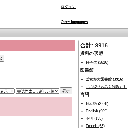
ログイン
Other languages
合計: 3916
資料の形態
冊子体 (3916)
図書館
茨女短大図書館 (3916)
この絞り込みを解除する
言語
日本語 (2778)
English (909)
不明 (138)
French (63)