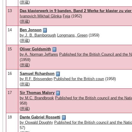
(
所蔵
)
13
Das klavierwerk in 9 banden. Band 2 Werke fur klavier zu vie
Ivanovich Mikhail Glinka
Feja
(1952)
(
所蔵
)
14
Ben Jonson
by J. B. Bamborough
Longmans, Green
(1959)
(
所蔵
)
15
Oliver Goldsmith
by A. Norman Jeffares
Published for the British Council and th
(1959)
(
所蔵
)
16
Samuel Rchardson
by R.F. Brissenden
Published for the British coun
(1958)
(
所蔵
)
17
Sir Thomas Malory
by M.C. Brandbrook
Published for the British council and the N
958)
(
所蔵
)
18
Dante Gabriel Rossetti
by Oswald Doughty
Published for the British council and the N
57)