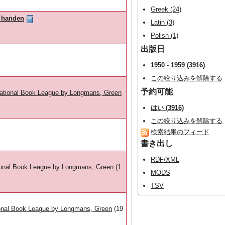
Greek (24)
r handen
Latin (3)
Polish (1)
出版日
1950 - 1959 (3916)
この絞り込みを解除する
予約可能
e National Book League by Longmans, Green
はい (3916)
この絞り込みを解除する
検索結果のフィード
書き出し
RDF/XML
ational Book League by Longmans, Green
(1
MODS
TSV
ational Book League by Longmans, Green
(19