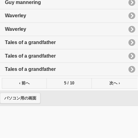
Guy mannering
Waverley
Waverley
Tales of a grandfather
Tales of a grandfather
Tales of a grandfather
‹ 前へ
5 / 10
次へ ›
パソコン用の画面