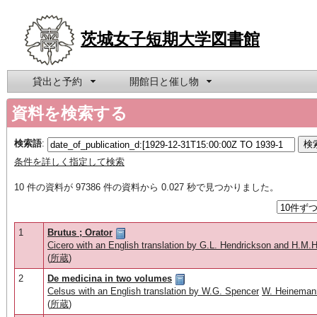
茨城女子短期大学図書館
貸出と予約
開館日と催し物
資料を検索する
検索語
:
条件を詳しく指定して検索
10 件の資料が 97386 件の資料から 0.027 秒で見つかりました。
1
Brutus ; Orator
Cicero with an English translation by G.L. Hendrickson and H.M.H
(
所蔵
)
2
De medicina in two volumes
Celsus with an English translation by W.G. Spencer
W. Heinemann
(
所蔵
)