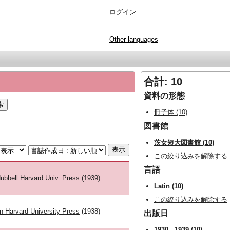
ログイン
Other languages
合計: 10
資料の形態
冊子体 (10)
図書館
茨女短大図書館 (10)
この絞り込みを解除する
言語
ubbell
Harvard Univ. Press
(1939)
Latin (10)
この絞り込みを解除する
 Harvard University Press
(1938)
出版日
1930 - 1939 (10)