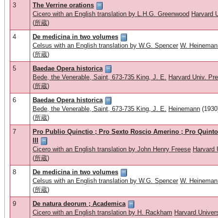
3
The Verrine orations
Cicero with an English translation by L.H.G. Greenwood
Harvard U
(
所蔵
)
4
De medicina in two volumes
Celsus with an English translation by W.G. Spencer
W. Heinemann
(
所蔵
)
5
Baedae Opera historica
Bede, the Venerable, Saint, 673-735 King, J. E.
Harvard Univ. Pr
(
所蔵
)
6
Baedae Opera historica
Bede, the Venerable, Saint, 673-735 King, J. E.
Heinemann
(1930
(
所蔵
)
7
Pro Publio Quinctio ; Pro Sexto Roscio Amerino ; Pro Quinto 
III
Cicero with an English translation by John Henry Freese
Harvard 
(
所蔵
)
8
De medicina in two volumes
Celsus with an English translation by W.G. Spencer
W. Heinemann
(
所蔵
)
9
De natura deorum ; Academica
Cicero with an English translation by H. Rackham
Harvard Univer