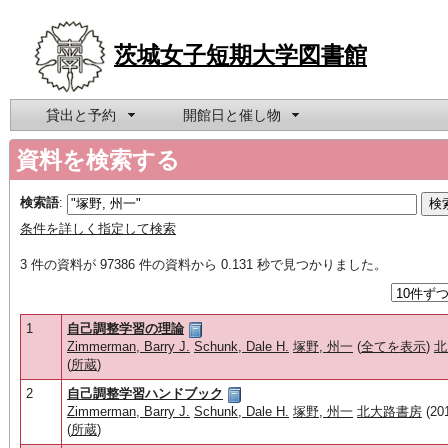
茨城女子短期大学図書館
貸出と予約
開館日と催し物
資料を検索する
検索語
:
条件を詳しく指定して検索
3 件の資料が 97386 件の資料から 0.131 秒で見つかりました。
1
自己調整学習の理論
Zimmerman, Barry J.
Schunk, Dale H.
塚野, 州一
(
全てを表示
)
北
(
所蔵
)
2
自己調整学習ハンドブック
Zimmerman, Barry J.
Schunk, Dale H.
塚野, 州一
北大路書房
(201
(
所蔵
)