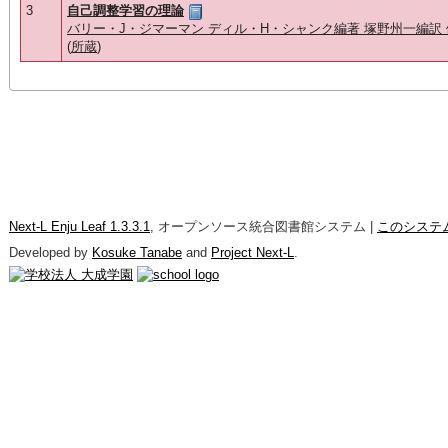
3
自己調整学習の理論
バリー・J・ジマーマン ディル・H・シャンク編著 塚野州一編訳 伊
(
所蔵
)
Next-L Enju Leaf 1.3.3.1
, オープンソース統合図書館システム |
このシステ
Developed by
Kosuke Tanabe
and
Project Next-L
.