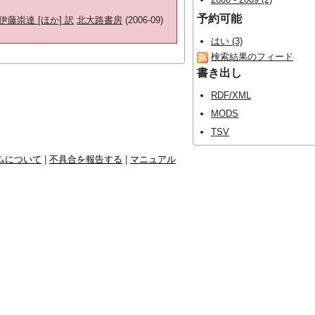
予約可能
藤崇達 [ほか] 訳
北大路書房
(2006-09)
はい (3)
検索結果のフィード
書き出し
RDF/XML
MODS
TSV
ムについて
|
不具合を報告する
|
マニュアル