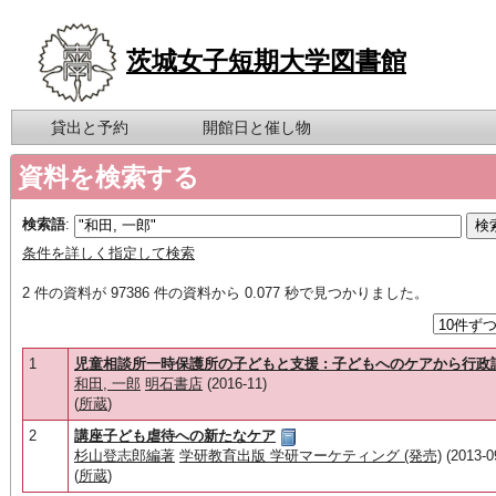
茨城女子短期大学図書館
貸出と予約
開館日と催し物
資料を検索する
検索語
:
条件を詳しく指定して検索
2 件の資料が 97386 件の資料から 0.077 秒で見つかりました。
1
児童相談所一時保護所の子どもと支援 : 子どもへのケアから行政
和田, 一郎
明石書店
(2016-11)
(
所蔵
)
2
講座子ども虐待への新たなケア
杉山登志郎編著
学研教育出版 学研マーケティング (発売)
(2013-0
(
所蔵
)