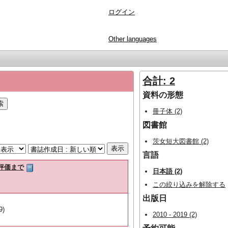
ログイン
Other languages
合計: 2
資料の形態
冊子体 (2)
図書館
茨女短大図書館 (2)
言語
評価まで
日本語 (2)
この絞り込みを解除する
出版日
9)
2010 - 2019 (2)