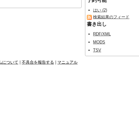
予約可能
はい (2)
検索結果のフィード
書き出し
RDF/XML
MODS
TSV
ムについて
|
不具合を報告する
|
マニュアル