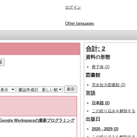
ログイン
Other languages
合計: 2
資料の形態
冊子体 (2)
図書館
茨女短大図書館 (2)
言語
日本語 (2)
この絞り込みを解除する
出版日
とGoogle Workspaceの最新プログラミング
2020 - 2029 (2)
この絞り込みを解除する