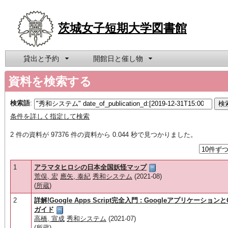
茨城女子短期大学図書館
貸出と予約
開館日と催し物
資料を検索する
検索語
:
条件を詳しく指定して検索
2 件の資料が 97376 件の資料から 0.044 秒で見つかりました。
1
アラマタヒロシの日本全国妖怪マップ
荒俣, 宏
應矢, 泰紀
秀和システム
(2021-08)
(
所蔵
)
2
詳解!Google Apps Script完全入門 : Googleアプリケーション
ガイド
高橋, 宣成
秀和システム
(2021-07)
(
所蔵
)