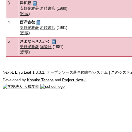
3
津和野
安野光雅著
岩崎書店
(1980)
(
所蔵
)
4
西洋古都
安野光雅著
岩崎書店
(1981)
(
所蔵
)
5
さよならさんかく
安野光雅著
講談社
(1981)
(
所蔵
)
Next-L Enju Leaf 1.3.3.1
, オープンソース統合図書館システム |
このシステ
Developed by
Kosuke Tanabe
and
Project Next-L
.