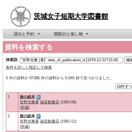
茨城女子短期大学図書館
貸出と予約
開館日と催し物
資料を検索する
検索語
:
条件を詳しく指定して検索
5 件の資料が 97386 件の資料から 0.045 秒で見つかりました。
1
旅の絵本
安野光雅著
福音館書店
(1983-09)
(
所蔵
)
2
旅の絵本
安野光雅著
福音館書店
(1981-11)
(
所蔵
)