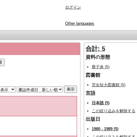
ログイン
Other languages
合計: 5
資料の形態
冊子体 (5)
図書館
茨女短大図書館 (5)
言語
日本語 (5)
この絞り込みを解除する
出版日
1980 - 1989 (5)
この絞り込みを解除する