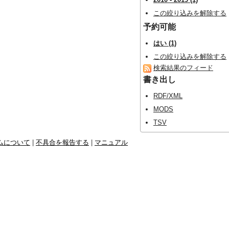
この絞り込みを解除する
予約可能
はい (1)
この絞り込みを解除する
検索結果のフィード
書き出し
RDF/XML
MODS
TSV
ムについて
|
不具合を報告する
|
マニュアル