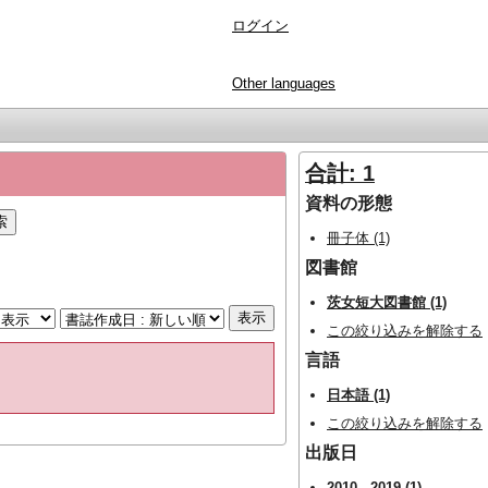
ログイン
Other languages
合計: 1
資料の形態
冊子体 (1)
図書館
茨女短大図書館 (1)
この絞り込みを解除する
言語
日本語 (1)
この絞り込みを解除する
出版日
2010 - 2019 (1)