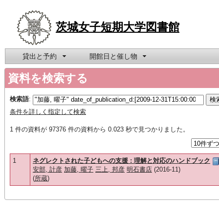
茨城女子短期大学図書館
貸出と予約
開館日と催し物
資料を検索する
検索語
:
条件を詳しく指定して検索
1 件の資料が 97376 件の資料から 0.023 秒で見つかりました。
1
ネグレクトされた子どもへの支援 : 理解と対応のハンドブック
安部, 計彦
加藤, 曜子
三上, 邦彦
明石書店
(2016-11)
(
所蔵
)