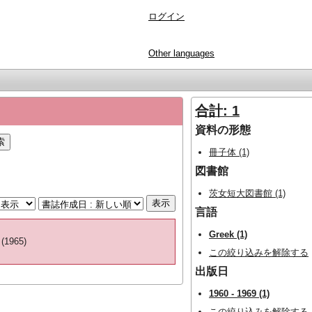
ログイン
Other languages
合計: 1
資料の形態
冊子体 (1)
図書館
茨女短大図書館 (1)
言語
Greek (1)
(1965)
この絞り込みを解除する
出版日
1960 - 1969 (1)
この絞り込みを解除する