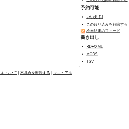
予約可能
いいえ (1)
この絞り込みを解除する
検索結果のフィード
書き出し
RDF/XML
MODS
TSV
ムについて
|
不具合を報告する
|
マニュアル