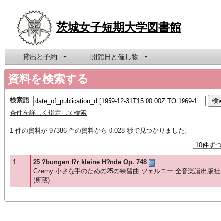
茨城女子短期大学図書館
貸出と予約
開館日と催し物
資料を検索する
検索語
:
条件を詳しく指定して検索
1 件の資料が 97386 件の資料から 0.028 秒で見つかりました。
1
25 ?bungen f?r kleine H?nde Op. 748
Czerny 小さな手のための25の練習曲 ツェルニー
全音楽譜出版社
(
所蔵
)