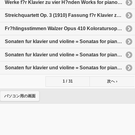
Werke f?r Klavier zu vier H?nden Works for piano four hands ?uvres pour piano ? quatre mains
Streichquartett Op. 3 (1910) Fassung f?r Klavier zu vier H?nden
Fr?hlingsstimmen Walzer Opus 410 Koloratursopran Gesang und Klavier
Sonaten fur klavier und violine = Sonatas for piano and violin die spateren wiener sonaten
Sonaten fur klavier und violine = Sonatas for piano and violin aurnhammer-sonaten 'opus 2'
Sonaten fur klavier und violine = Sonatas for piano and violin die kurfurstin-sonaten 'opus 1'
1 / 31
次へ ›
パソコン用の画面