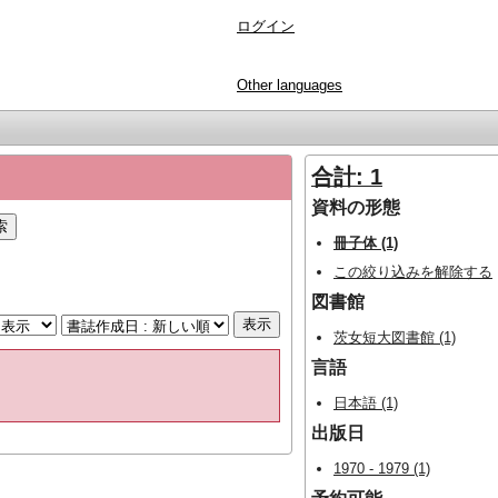
ログイン
Other languages
合計: 1
資料の形態
冊子体 (1)
この絞り込みを解除する
図書館
茨女短大図書館 (1)
言語
日本語 (1)
出版日
1970 - 1979 (1)