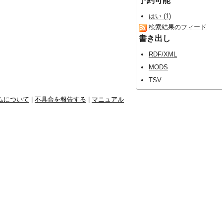
予約可能
はい (1)
検索結果のフィード
書き出し
RDF/XML
MODS
TSV
ムについて
|
不具合を報告する
|
マニュアル