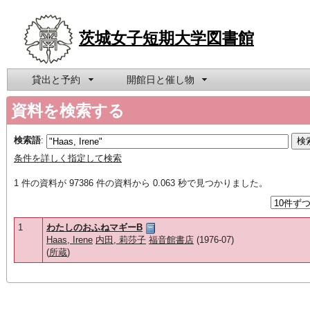
茨城女子短期大学図書館
貸出と予約
開館日と催し物
資料を検索する
検索語
:
条件を詳しく指定して検索
1 件の資料が 97386 件の資料から 0.063 秒で見つかりました。
1
わたしのおふねマギーB
Haas, Irene
内田, 莉莎子
福音館書店
(1976-07)
(
所蔵
)