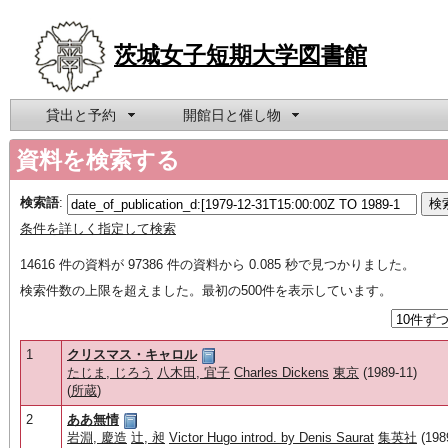
茨城女子短期大学図書館
貸出と予約
開館日と催し物
資料を検索する
検索語
:
条件を詳しく指定して検索
14616 件の資料が 97386 件の資料から 0.085 秒で見つかりました。
検索件数の上限を超えました。最初の500件を表示しています。
1
クリスマス・キャロル
たじま, じろう
八木田, 宜子
Charles Dickens
東京
(1989-11)
(
所蔵
)
2
ああ無情
岩淵, 慶造
辻, 昶
Victor Hugo introd. by Denis Saurat
集英社
(198