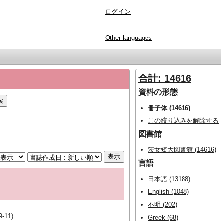
ログイン
Other languages
合計: 14616
資料の形態
冊子体 (14616)
この絞り込みを解除する
図書館
茨女短大図書館 (14616)
言語
日本語 (13188)
English (1048)
不明 (202)
9-11)
Greek (68)