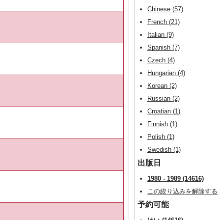
Chinese (57)
French (21)
Italian (9)
Spanish (7)
Czech (4)
Hungarian (4)
Korean (2)
Russian (2)
Croatian (1)
Finnish (1)
Polish (1)
Swedish (1)
出版日
1980 - 1989 (14616)
この絞り込みを解除する
予約可能