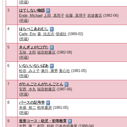
(
所蔵
)
3
はてしない物語
Ende, Michael
上田, 真而子
佐藤, 真理子
岩波書店
(1982-06)
(
所蔵
)
4
はらぺこあおむし
Carle, Eric
森, 比左志
偕成社
(1989-02)
(
所蔵
)
5
きんぎょがにげた
五味, 太郎
福音館書店
(1982-08)
(
所蔵
)
6
いないいないばあ
松谷, みよ子
瀬川, 康男
童心社
(1981-05)
(
所蔵
)
7
がたんごとんがたんごとん
安西, 水丸
福音館書店
(1987-06)
(
所蔵
)
8
パースの記号学
米盛, 裕二
勁草書房
(1981-05)
(
所蔵
)
9
造形コース : 幼児・初等教育
中野, 隆二
村田, 利裕
日本色研事業
(1988-04)