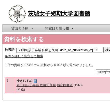
茨城女子短期大学図書館
貸出と予約
開館日と催し物
資料を検索する
検索語
:
条件を詳しく指定して検索
1 件の資料が 97386 件の資料から 0.023 秒で見つかりました。
1
ゆきむすめ
内田莉莎子再話 佐藤忠良画
福音館書店
(1963)
(
所蔵
)