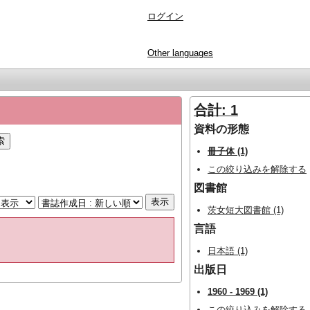
ログイン
Other languages
合計: 1
資料の形態
冊子体 (1)
この絞り込みを解除する
図書館
茨女短大図書館 (1)
言語
日本語 (1)
出版日
1960 - 1969 (1)
この絞り込みを解除する