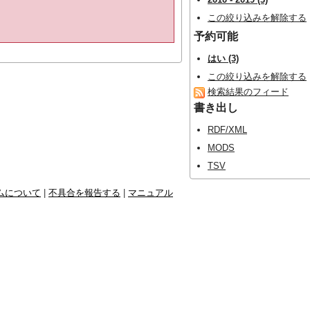
この絞り込みを解除する
予約可能
はい (3)
この絞り込みを解除する
検索結果のフィード
書き出し
RDF/XML
MODS
TSV
ムについて
|
不具合を報告する
|
マニュアル