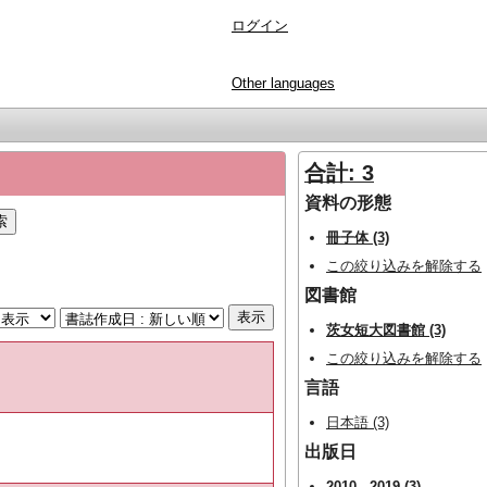
ログイン
Other languages
合計: 3
資料の形態
冊子体 (3)
この絞り込みを解除する
図書館
茨女短大図書館 (3)
この絞り込みを解除する
言語
日本語 (3)
出版日
2010 - 2019 (3)