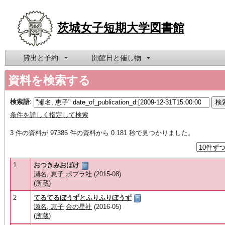
茨城女子短期大学図書館
貸出と予約
開館日と催し物
資料を検索する
検索語
:
条件を詳しく指定して検索
3 件の資料が 97386 件の資料から 0.181 秒で見つかりました。
1
おつきみおばけ
瀬名, 恵子
ポプラ社
(2015-08)
(
所蔵
)
2
てるてるぼうずとふりふりぼうず
瀬名, 恵子
金の星社
(2016-05)
(
所蔵
)