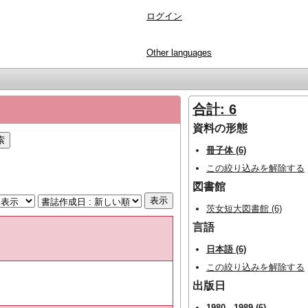
ログイン
Other languages
合計: 6
資料の形態
冊子体 (6)
この絞り込みを解除する
図書館
茨女短大図書館 (6)
言語
日本語 (6)
この絞り込みを解除する
出版日
1980 - 1989 (6)