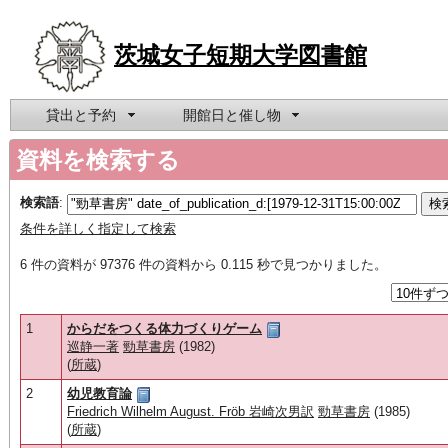
茨城女子短期大学図書館
貸出と予約
開館日と催し物
資料を検索する
検索語
:
条件を詳しく指定して検索
6 件の資料が 97376 件の資料から 0.115 秒で見つかりました。
1
からだをつくる体力づくりゲーム
巡静一著
勁草書房
(1982)
(
所蔵
)
2
幼児教育論
Friedrich Wilhelm August. Fröb 岩崎次男訳
勁草書房
(1985)
(
所蔵
)