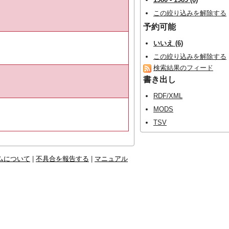
この絞り込みを解除する
予約可能
いいえ (6)
この絞り込みを解除する
検索結果のフィード
書き出し
RDF/XML
MODS
TSV
ムについて
|
不具合を報告する
|
マニュアル