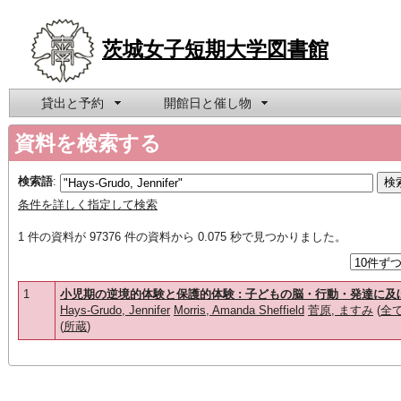
茨城女子短期大学図書館
貸出と予約
開館日と催し物
資料を検索する
検索語
:
条件を詳しく指定して検索
1 件の資料が 97376 件の資料から 0.075 秒で見つかりました。
1
小児期の逆境的体験と保護的体験 : 子どもの脳・行動・発達に
Hays-Grudo, Jennifer
Morris, Amanda Sheffield
菅原, ますみ
(
全
(
所蔵
)