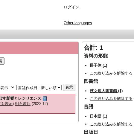
ログイン
Other languages
合計: 1
資料の形態
冊子体 (1)
この絞り込みを解除する
図書館
茨女短大図書館 (1)
及ぼす影響とレジリエンス
この絞り込みを解除する
てを表示
)
明石書店
(2022-12)
言語
日本語 (1)
この絞り込みを解除する
出版日