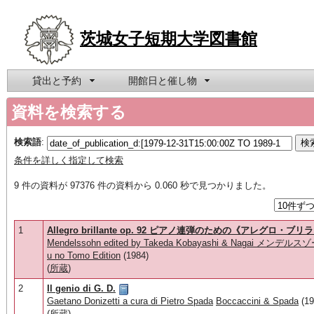
茨城女子短期大学図書館
貸出と予約
開館日と催し物
資料を検索する
検索語
:
条件を詳しく指定して検索
9 件の資料が 97376 件の資料から 0.060 秒で見つかりました。
1
Allegro brillante op. 92 ピアノ連弾のための《アレグロ・ブ
Mendelssohn edited by Takeda Kobayashi & Nagai
u no Tomo Edition
(1984)
(
所蔵
)
2
Il genio di G. D.
Gaetano Donizetti a cura di Pietro Spada
Boccaccini & Spada
(19
(
所蔵
)