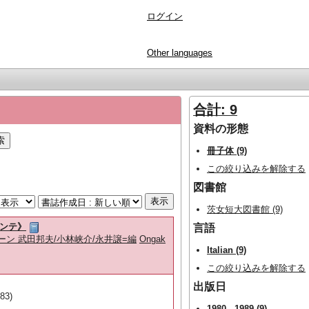
ログイン
Other languages
合計: 9
資料の形態
冊子体 (9)
この絞り込みを解除する
図書館
茨女短大図書館 (9)
リランテ》
言語
 メンデルスゾーン 武田邦夫/小林峡介/永井譲=編
Ongak
Italian (9)
この絞り込みを解除する
出版日
83)
1980 - 1989 (9)