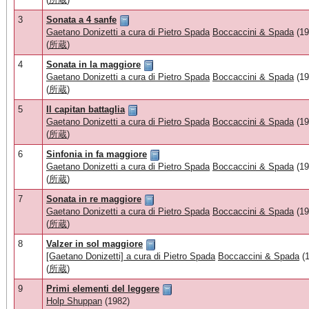
3
Sonata a 4 sanfe
Gaetano Donizetti a cura di Pietro Spada
Boccaccini & Spada
(19
(
所蔵
)
4
Sonata in la maggiore
Gaetano Donizetti a cura di Pietro Spada
Boccaccini & Spada
(19
(
所蔵
)
5
Il capitan battaglia
Gaetano Donizetti a cura di Pietro Spada
Boccaccini & Spada
(19
(
所蔵
)
6
Sinfonia in fa maggiore
Gaetano Donizetti a cura di Pietro Spada
Boccaccini & Spada
(19
(
所蔵
)
7
Sonata in re maggiore
Gaetano Donizetti a cura di Pietro Spada
Boccaccini & Spada
(19
(
所蔵
)
8
Valzer in sol maggiore
[Gaetano Donizetti] a cura di Pietro Spada
Boccaccini & Spada
(1
(
所蔵
)
9
Primi elementi del leggere
Holp Shuppan
(1982)