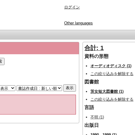
ログイン
Other languages
合計: 1
資料の形態
オーディオディスク (1)
この絞り込みを解除する
図書館
茨女短大図書館 (1)
この絞り込みを解除する
言語
不明 (1)
出版日
1990 - 1999 (1)