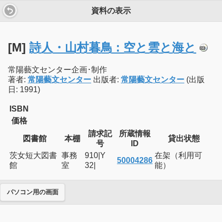
資料の表示
[M]
詩人・山村暮鳥 : 空と雲と海と
常陽藝文センター企画･制作
著者:
常陽藝文センター
出版者:
常陽藝文センター
(出版
日: 1991)
ISBN
価格
請求記
所蔵情報
図書館
本棚
貸出状態
号
ID
茨女短大図書
事務
910|Y
在架（利用可
50004286
館
室
32|
能）
パソコン用の画面