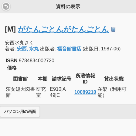
資料の表示
[M]
がたんごとんがたんごとん
安西水丸さく
著者:
安西, 水丸
出版者:
福音館書店
(出版日: 1987-06)
ISBN
9784834002720
価格
所蔵情報
図書館
本棚
請求記号
貸出状態
ID
茨女短大図書
研究
E910|A
在架（利用可
10089210
館
室
49|C
能）
パソコン用の画面