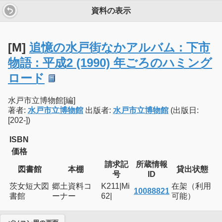
資料の表示
[M]
追憶の水戸街なかアルバム : 下市
物語 : 平成2 (1990) 年ごろのハミング
ロード
水戸市立博物館[編]
著者:
水戸市立博物館
出版者:
水戸市立博物館
(出版日:
[202-])
ISBN
価格
請求記
所蔵情報
図書館
本棚
貸出状態
号
ID
茨女短大図
郷土資料コ
K211|Mi
在架（利用
10088821
書館
ーナー
62|
可能）