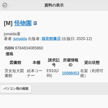
資料の表示
[M]
怪物園
junaida著
著者:
junaida
出版者:
福音館書店
(出版日: 2020-12)
ISBN
9784834085860
価格
請求記
所蔵情報
図書館
本棚
貸出状態
号
ID
茨女短大図
絵本コー
E910|J
在架（利用可
10088453
書館
ナー
95|
能）
パソコン用の画面