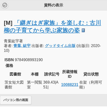
資料の表示
[M]
「継ぎはぎ家族」を楽しむ : 古川
柳の子育てから学ぶ家族の姿
青葉紘宇著
著者:
青葉, 紘宇
出版者:
グッドタイム出版
(出版日: 2020-
10)
ISBN
9784908993190
価格
所蔵情報
図書館
本棚
請求記号
貸出状態
ID
茨女短大図
第一閲覧
369.43|A
在架（利用可
10088231
書館
室
51|
能）
パソコン用の画面