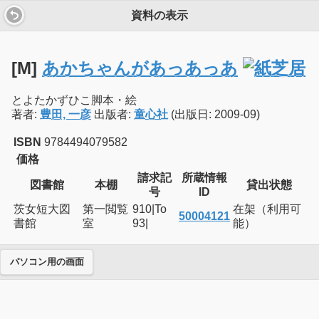
資料の表示
[M]
あかちゃんがあっあっあ
とよたかずひこ脚本・絵
著者:
豊田, 一彦
出版者:
童心社
(出版日: 2009-09)
ISBN
9784494079582
価格
請求記
所蔵情報
図書館
本棚
貸出状態
号
ID
茨女短大図
第一閲覧
910|To
在架（利用可
50004121
書館
室
93|
能）
パソコン用の画面