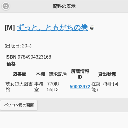
資料の表示
[M]
ずっと、ともだちの巻
(出版日: 20--)
ISBN
9784904323168
価格
所蔵情報
図書館
本棚
請求記号
貸出状態
ID
茨女短大図書
事務
770|U
在架（利用可
50003972
館
室
55|13
能）
パソコン用の画面