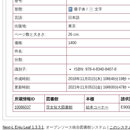
巻号:
形態:
冊子体 /
文字
言語:
日本語
出版地:
東京
ページ数と大きさ:
26 cm.
価格:
1400
件名:
分類:
識別子:
ISBN: 978-4-8340-8407-8
作成時刻:
2018年11月01日(木) 10時46分19秒 +
更新時刻:
2021年11月05日(金) 16時00分47秒 +
所蔵情報ID
図書館
本棚
請求
10086037
茨女短大図書館
絵本コーナー
E900|
Next-L Enju Leaf 1.3.3.1
, オープンソース統合図書館システム |
このシステ