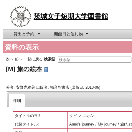
茨城女子短期大学図書館
貸出と予約
開館日と催し物
資料の表示
次へ
前へ
一覧に戻る
検索語
:
[M]
旅の絵本
著者:
安野光雅著
出版者:
福音館書店
(出版日: 2018-06)
詳細
タイトルのヨミ:
タビ ノ エホン
代替タイトル:
Anno's journey / My journey /