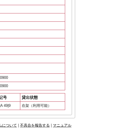
0900
0900
記号
貸出状態
A 49|9
在架（利用可能）
ムについて
|
不具合を報告する
|
マニュアル