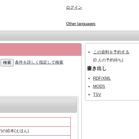
ログイン
Other languages
この資料を予約する
(0 人の予約待ち)
条件を詳しく指定して検索
書き出し
RDF/XML
MODS
TSV
 旅(たび)の絵本(えほん)