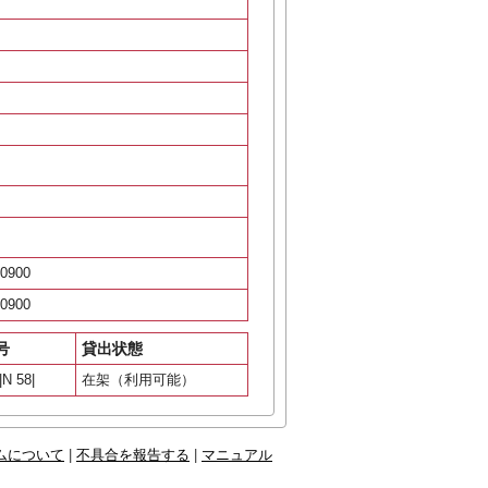
0900
0900
号
貸出状態
|N 58|
在架（利用可能）
ムについて
|
不具合を報告する
|
マニュアル