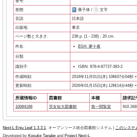
巻号:
形態:
冊子体 /
文字
言語:
日本語
出版地:
東京
ページ数と大きさ:
238
p. (1 - 238) ;
20 cm.
件名:
BSH: 夢十夜
分類:
識別子:
ISBN: 978-4-87737-383-2
作成時刻:
2018年11月01日(木) 10時07分04秒 +
更新時刻:
2026年01月15日(木) 12時14分44秒 +
所蔵情報ID
図書館
本棚
請求記
10084188
茨女短大図書館
第一閲覧室
910.268
Next-L Enju Leaf 1.3.3.1
, オープンソース統合図書館システム |
このシステ
Developed by
Kosuke Tanabe
and
Project Next-L
.