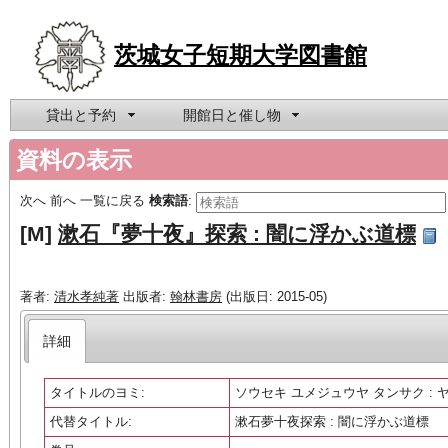
茨城女子短期大学図書館
貸出と予約
開館日と催し物
資料の表示
次へ
前へ
一覧に戻る
検索語
:
[M]
漱石『夢十夜』探索 : 闇に浮かぶ道標
著者:
清水孝純著
出版者:
翰林書房
(出版日: 2015-05)
詳細
タイトルのヨミ:
ソウセキ ユメジュウヤ タンサク : 
代替タイトル:
漱石夢十夜探索 : 闇に浮かぶ道標