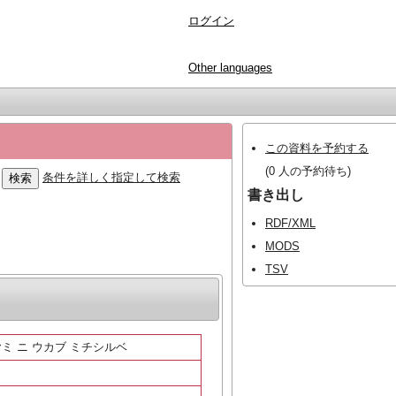
ログイン
Other languages
この資料を予約する
(0 人の予約待ち)
条件を詳しく指定して検索
書き出し
RDF/XML
MODS
TSV
ヤミ ニ ウカブ ミチシルベ