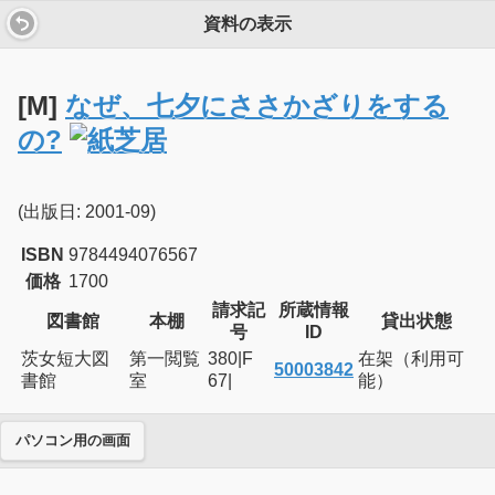
資料の表示
[M]
なぜ、七夕にささかざりをする
の?
(出版日: 2001-09)
ISBN
9784494076567
価格
1700
請求記
所蔵情報
図書館
本棚
貸出状態
号
ID
茨女短大図
第一閲覧
380|F
在架（利用可
50003842
書館
室
67|
能）
パソコン用の画面