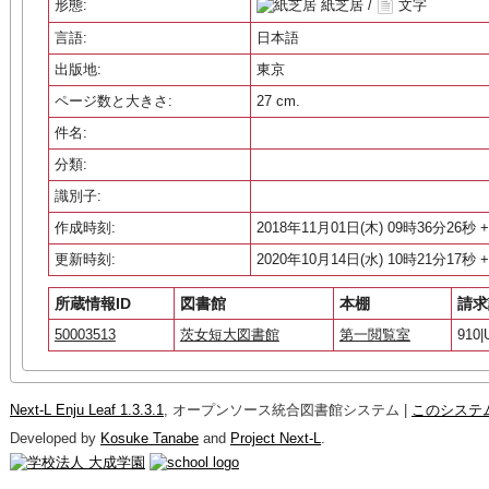
形態:
紙芝居 /
文字
言語:
日本語
出版地:
東京
ページ数と大きさ:
27 cm.
件名:
分類:
識別子:
作成時刻:
2018年11月01日(木) 09時36分26秒 +
更新時刻:
2020年10月14日(水) 10時21分17秒 +
所蔵情報ID
図書館
本棚
請求
50003513
茨女短大図書館
第一閲覧室
910|
Next-L Enju Leaf 1.3.3.1
, オープンソース統合図書館システム |
このシステ
Developed by
Kosuke Tanabe
and
Project Next-L
.