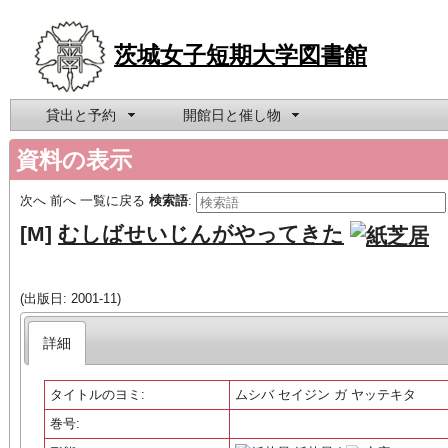
茨城女子短期大学図書館
貸出と予約
開館日と催し物
資料の表示
次へ
前へ
一覧に戻る
検索語
:
[M]
むしばせいじんがやってきた
(出版日: 2001-11)
詳細
タイトルのヨミ:
ムシバ セイジン ガ ヤッテキタ
巻号: