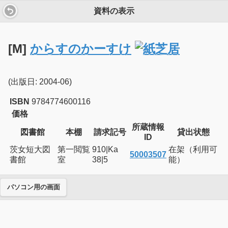
資料の表示
[M]
からすのかーすけ
(出版日: 2004-06)
ISBN
9784774600116
価格
所蔵情報
図書館
本棚
請求記号
貸出状態
ID
茨女短大図
第一閲覧
910|Ka
在架（利用可
50003507
書館
室
38|5
能）
パソコン用の画面