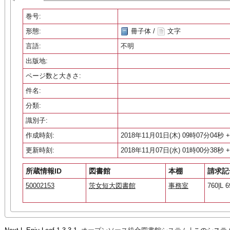
巻号:
形態:
冊子体 /
文字
言語:
不明
出版地:
ページ数と大きさ:
件名:
分類:
識別子:
作成時刻:
2018年11月01日(木) 09時07分04秒 +
更新時刻:
2018年11月07日(水) 01時00分38秒 +
所蔵情報ID
図書館
本棚
請求記
50002153
茨女短大図書館
事務室
760|L 6