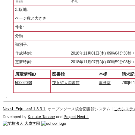
言語:
不明
出版地:
ページ数と大きさ:
件名:
分類:
識別子:
作成時刻:
2018年11月01日(木) 09時04分36秒 +
更新時刻:
2018年11月07日(水) 00時59分08秒 +
所蔵情報ID
図書館
本棚
請求記
50002038
茨女短大図書館
事務室
760|R 1
Next-L Enju Leaf 1.3.3.1
, オープンソース統合図書館システム |
このシステ
Developed by
Kosuke Tanabe
and
Project Next-L
.