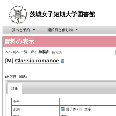
茨城女子短期大学図書館
貸出と予約
開館日と催し物
資料の表示
次へ
前へ
一覧に戻る
検索語
:
[M]
Classic romance
(出版日: 1988)
詳細
巻号:
形態:
冊子体 /
文字