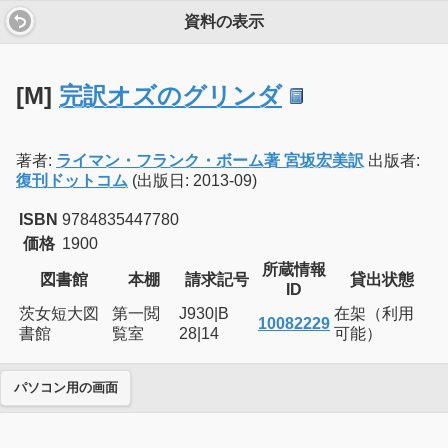
資料の表示
[M]
完訳オズのグリンダ
著者:
ライマン・フランク・ボーム著 宮坂宏美訳
出版者:
復刊ドットコム
(出版日: 2013-09)
ISBN
9784835447780
価格
1900
所蔵情報
図書館
本棚
請求記号
貸出状態
ID
茨女短大図
第一閲
J930|B
在架（利用
10082229
書館
覧室
28|14
可能）
パソコン用の画面