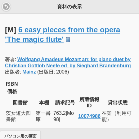
資料の表示
[M]
6 easy pieces from the opera
'The magic flute'
著者:
Wolfgang Amadeus Mozart arr. for piano duet by
Christian Gottlob Neefe ed. by Sieghard Brandenburg
出版者:
Mainz
(出版日: 2006)
ISBN
価格
所蔵情報
図書館
本棚
請求記号
貸出状態
ID
茨女短大図
第一書
763.2|Mo
在架（利用可
10074986
書館
庫
98|
能）
パソコン用の画面